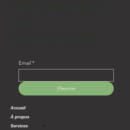
Restez connecté avec les
mises
à jour et les nouvelles
Email
*
S'inscrire
Accueil
À propos
Services